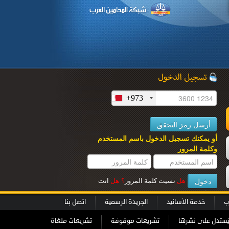
+973
ل
أو يمكنك تسجيل الدخول باسم المستخدم
وكلمة المرور
هل
نسيت كلمة المرور
؟
هل
انت
عميل جديــد
؟
ب
خدمة الأسانيد
الجريدة الرسمية
اتصل بنا
ُستدل على نشرها
تشريعات موقوفة
تشريعات ملغاة