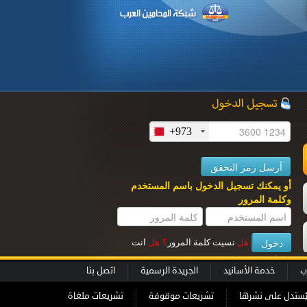
+973
ل
أو يمكنك تسجيل الدخول باسم المستخدم
وكلمة المرور
هل
نسيت كلمة المرور
؟
هل
انت
عميل جديــد
؟
ب
خدمة الأسانيد
الجريدة الرسمية
اتصل بنا
ُستدل على نشرها
تشريعات موقوفة
تشريعات ملغاة