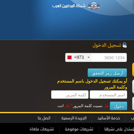
+973
ل
أو يمكنك تسجيل الدخول باسم المستخدم
وكلمة المرور
هل
نسيت كلمة المرور
؟
هل
انت
عميل جديــد
؟
ب
خدمة الأسانيد
الجريدة الرسمية
اتصل بنا
ُستدل على نشرها
تشريعات موقوفة
تشريعات ملغاة