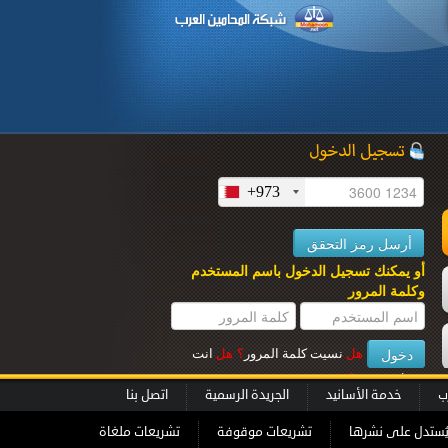
+973
ل
أو يمكنك تسجيل الدخول باسم المستخدم
وكلمة المرور
هل
نسيت كلمة المرور
؟
هل
انت
عميل جديــد
؟
ب
خدمة الأسانيد
الجريدة الرسمية
اتصل بنا
ُستدل على نشرها
تشريعات موقوفة
تشريعات ملغاة