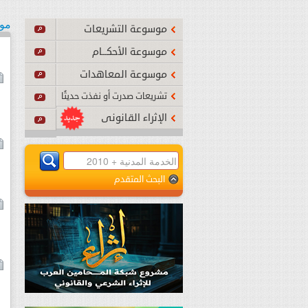
الواجب
مو
موسوعة التشريعات
أصبح نافذًا بدءًا من تاريخ صدوره
...
اقرأ المزيد
موسوعة الأحكــام
موسوعة المعاهدات
تشريعات صدرت أو نفذت حديثًا
الإثراء القانونى
البحث المتقدم