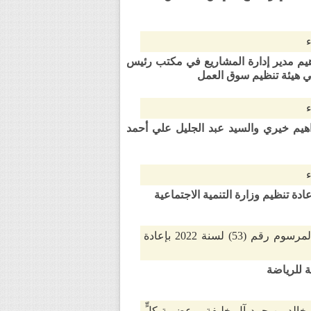
لسيد رضا إبراهيم مدير إدارة المشاريع في مكتب رئيس
ي هيئة تنظيم سوق العمل
حمد خليل إبراهيم خيري والسيد عبد الجليل علي أحمد
يضاف بند جديد برقم (4) إلى الفقرة (ثانيًا) من المادة الأولى من المرسوم رقم (53) لسنة 2022 بإعادة
خالد بن حمد آل خليفة، وعضوية كلٍّ