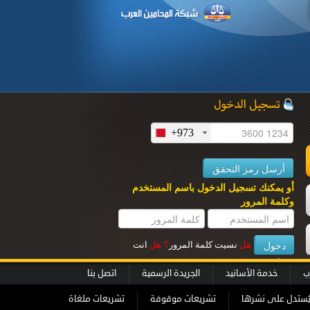
+973
ل
أو يمكنك تسجيل الدخول باسم المستخدم
وكلمة المرور
هل
نسيت كلمة المرور
؟
هل
انت
عميل جديــد
؟
ب
خدمة الأسانيد
الجريدة الرسمية
اتصل بنا
ُستدل على نشرها
تشريعات موقوفة
تشريعات ملغاة